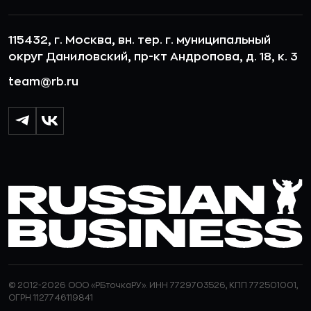
115432, г. Москва, вн. тер. г. муниципальный
округ Даниловский, пр-кт Андропова, д. 18, к. 3
team@rb.ru
© 2012-2026 ООО «РБточкаРУ». ИНН 7729703526, КПП 772501001,
ОГРН 1127746119841