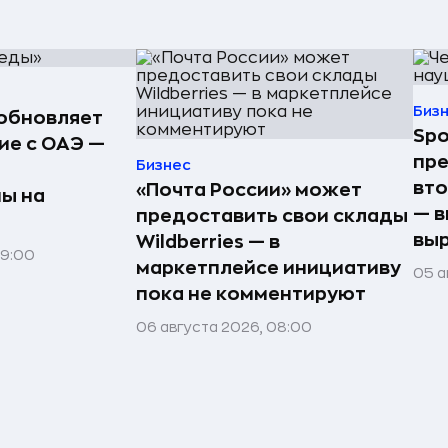
Биз
обновляет
Spo
е с ОАЭ —
пре
Бизнес
вто
«Почта России» может
ы на
— в
предоставить свои склады
выр
Wildberries — в
09:00
маркетплейсе инициативу
05 а
пока не комментируют
06 августа 2026, 08:00