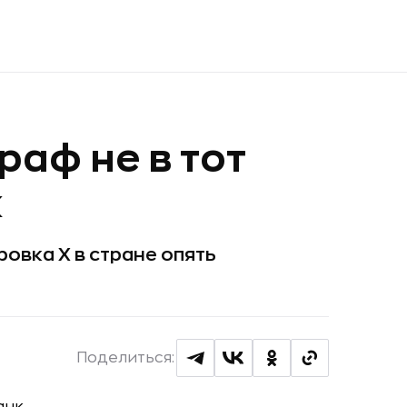
раф не в тот
к
овка Х в стране опять
Поделиться: