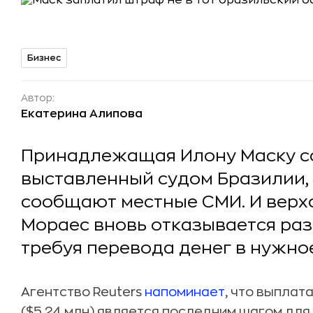
Бизнес
Автор:
Екатерина Алипова
Принадлежащая Илону Маску со
выставленный судом Бразилии, н
сообщают местные СМИ. И верх
Мораес вновь отказывается ра
требуя перевода денег в нужное
Агентство Reuters
напоминает
, что выплат
($5,24 млн) является последним шагом для