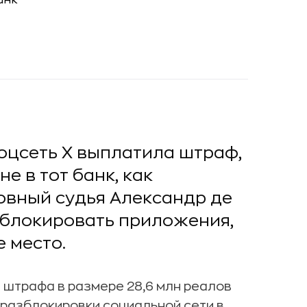
цсеть X выплатила штраф,
е в тот банк, как
овный судья Александр де
зблокировать приложения,
 место.
а штрафа в размере 28,6 млн реалов
 разблокировки социальной сети в