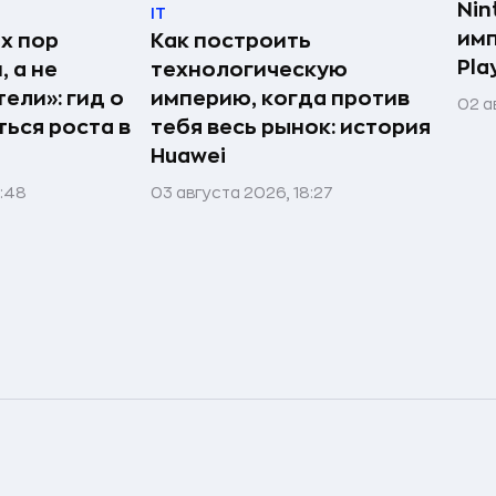
Nin
IT
имп
х пор
Как построить
Pla
 а не
технологическую
ели»: гид о
империю, когда против
02 а
ться роста в
тебя весь рынок: история
Huawei
1:48
03 августа 2026, 18:27