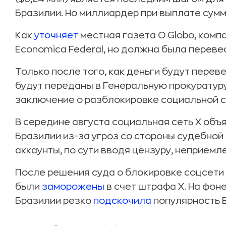
Бразилии. Но миллиардер при выплате сумм
Как
уточняет
местная газета O Globo, комп
Economica Federal, но должна была перевест
Только после того, как деньги будут перев
будут переданы в Генеральную прокуратуру
заключение о разблокировке социальной с
В середине августа социальная сеть X объ
Бразилии из-за угроз со стороны судебной
аккаунты, по сути вводя цензуру, неприемл
После решения суда о блокировке соцсети ч
были
заморожены
в счет штрафа X. На фо
Бразилии резко
подскочила
популярность B