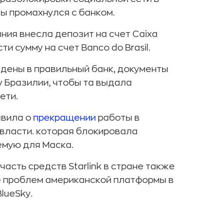
ы промахнулся с банком.
ания внесла депозит на счет Caixa
и сумму на счет Banco do Brasil.
едены в правильный банк, документы
 Бразилии, чтобы та выдала
ети.
явила о
прекращении
работы в
 власти. которая блокировала
емую для Маска.
асть средств Starlink в стране также
не проблем американской платформы в
lueSky.