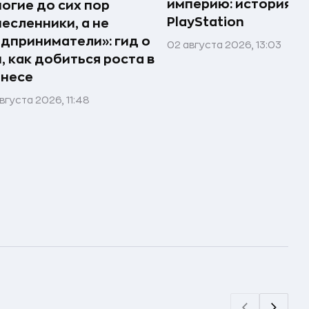
империю: история
огие до сих пор
PlayStation
есленники, а не
дприниматели»: гид о
02 августа 2026, 13:03
, как добиться роста в
знесе
вгуста 2026, 11:48