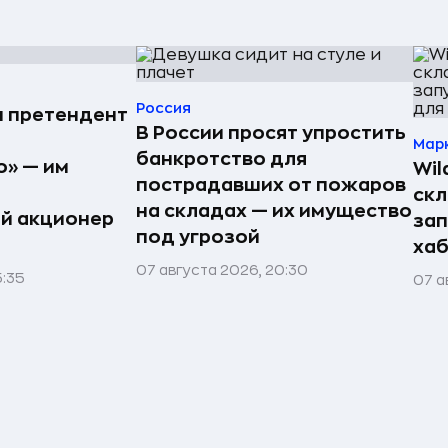
Россия
н претендент
В России просят упростить
Мар
банкротство для
» — им
Wil
пострадавших от пожаров
скл
на складах — их имущество
й акционер
зап
под угрозой
хаб
07 августа 2026, 20:30
5:35
07 а