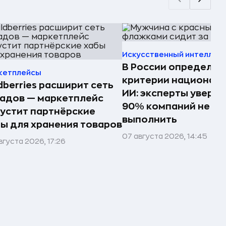
Искусственный интеллек
В России определил
кетплейсы
критерии национал
dberries расширит сеть
ИИ: эксперты увере
адов — маркетплейс
90% компаний не см
устит партнёрские
выполнить
ы для хранения товаров
07 августа 2026, 14:45
вгуста 2026, 17:26