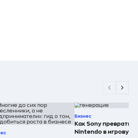
Бизнес
Как Sony превратила
Nintendo в игровую
нес