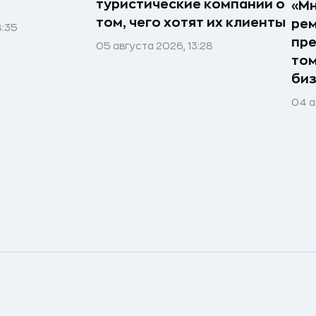
туристические компании о
«Мн
том, чего хотят их клиенты
рем
8:35
пре
05 августа 2026, 13:28
том
би
04 а