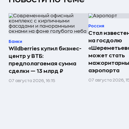
Россия
Стал известе
на госдолю
Банки
«Шереметьево
Wildberries купил бизнес-
может стать
центр у ВТБ:
мажоритарны
предполагаемая сумма
аэропорта
сделки — 13 млрд ₽
07 августа 2026, 1
07 августа 2026, 16:15