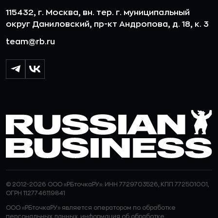
115432, г. Москва, вн. тер. г. муниципальный
округ Даниловский, пр-кт Андропова, д. 18, к. 3
team@rb.ru
© 2012-2026 ООО «РБточкаРУ». ИНН 7729703526, КПП 772501001,
ОГРН 1127746119841
ООО «РБточкаРУ» является оператором по обработке
персональных данных, информация об обработке