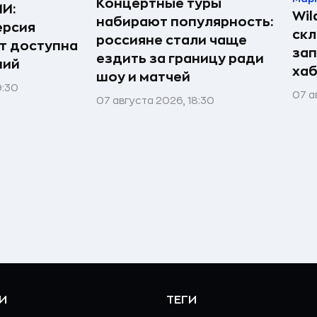
Концертные туры
ИИ:
Wil
набирают популярность:
ерсия
скл
россияне стали чаще
т доступна
зап
ездить за границу ради
ний
хаб
шоу и матчей
9:30
07 а
07 августа 2026, 18:30
И
ТЕГИ