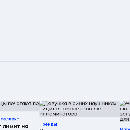
нтеллект
Тренды
т лимит на
Мар