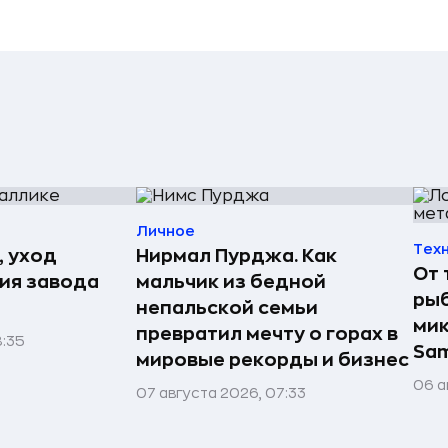
Личное
Тех
, уход
Нирмал Пурджа. Как
От 
рия завода
мальчик из бедной
рыб
непальской семьи
мик
превратил мечту о горах в
8:35
Sa
мировые рекорды и бизнес
06 а
07 августа 2026, 07:33