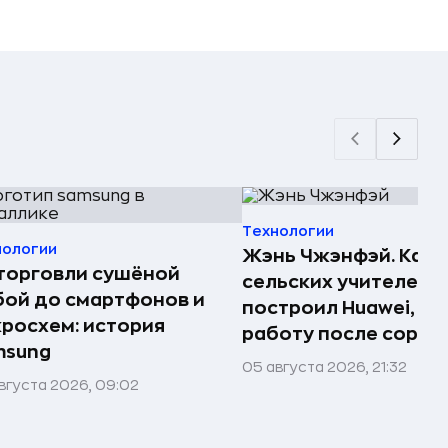
Технологии
нологии
Жэнь Чжэнфэй. Как 
торговли сушёной
сельских учителей
ой до смартфонов и
построил Huawei, по
росхем: история
работу после сорок
msung
05 августа 2026, 21:32
вгуста 2026, 09:02