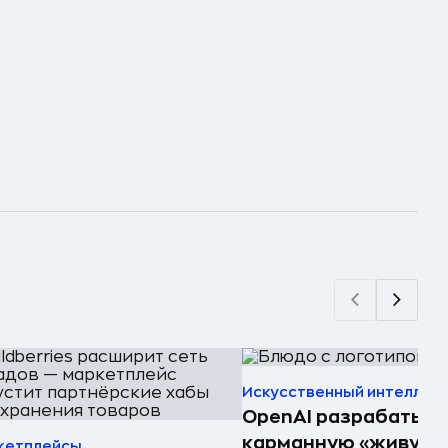
Искусственный интеллек
OpenAI разрабатыв
карманную «живую
кетплейсы