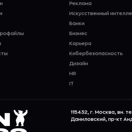
и
Реклама
и
Искусственный интелле
Банки
профайлы
Бизнес
ы
Карьера
сты
Кибербезопасность
Дизайн
HR
IT
115432, г. Москва, вн. т
Даниловский, пр-кт Андр