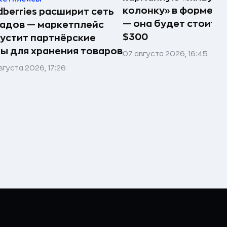
колонку» в форме п
dberries расширит сеть
— она будет стоить 
адов — маркетплейс
$300
устит партнёрские
ы для хранения товаров
07 августа 2026, 16:45
вгуста 2026, 17:26