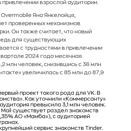
в привлечении взрослой аудитории.
Overmobile Яна Янкелойця,
чет проверенных механизмов
ки. Он также считает, что новый
ередь для существующих
ивается с трудностями в привлечении
 квартале 2024 года месячная
2 млн человек, снизившись с 36 млн
нтакте» увеличилась с 85 млн до 87,9
ервый проект такого рода для VK. В
комства». Как уточнили «Коммерсанту»
 аудитория превысила 3,1 млн человек.
Mail существует раздел знакомств
,35% АО «Мамба»), с аудиторией
транах.
 крупнейший сервис знакомств Tinder.