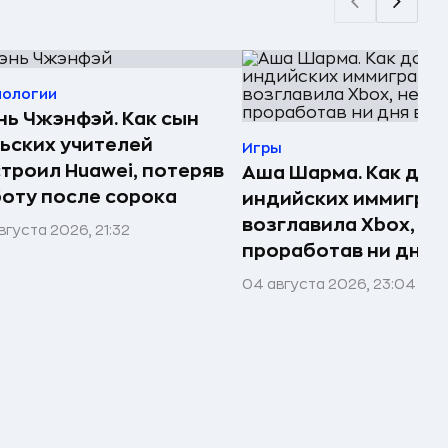
нологии
ь Чжэнфэй. Как сын
ьских учителей
Игры
троил Huawei, потеряв
Аша Шарма. Как доч
оту после сорока
индийских иммигра
возглавила Xbox, не
вгуста 2026, 21:32
проработав ни дня в
04 августа 2026, 23:04