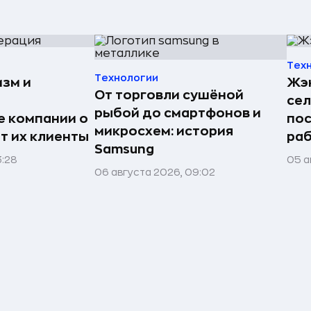
Тех
Технологии
изм и
Жэн
От торговли сушёной
сел
рыбой до смартфонов и
е компании о
пос
микросхем: история
ят их клиенты
раб
Samsung
3:28
05 а
06 августа 2026, 09:02