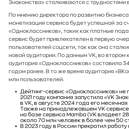
Знакомства» сталкиваются с трудностями 
По мнению директора по развитию бизнеса 
монетизация сервиса будет успешной за с
«Одноклассников», таких как платные подар
сервис будет привлекателен в первую оч
пользователей соцсети, так как она сталк
новой аудитории. По данным VK, во втором
аудитория «Одноклассников» составила 34,
годом ранее. В то же время аудитория «ВКо
млн пользователей.
Дейтинг-сервис «Одноклассников» не п
2021 году компания запустила «VK Зна
в VK, в августе 2024 года его месячная
Также на принадлежавшем VK сервисе 
на базе сервиса Mamba (VK владеет 28
около 70 млн человек в более чем 50 с
В 2023 году в России прекратил работу