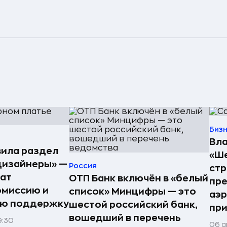
Биз
Вла
ила раздел
«Ше
дизайнеры» —
Россия
стр
ат
ОТП Банк включён в «белый
пре
омиссию и
список» Минцифры — это
аэ
ую поддержку
шестой российский банк,
при
вошедший в перечень
9:30
06 а