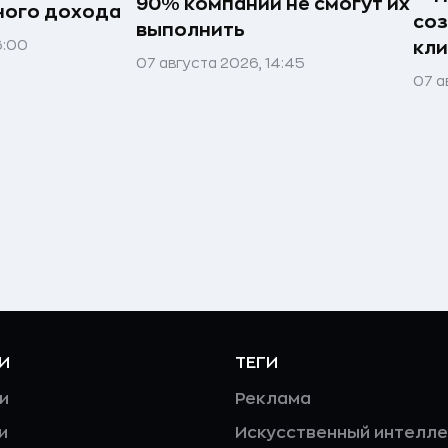
90% компаний не смогут их
ного дохода
соз
выполнить
6:00
кл
07 августа 2026, 14:45
07 а
И
ТЕГИ
и
Реклама
и
Искусственный интелле