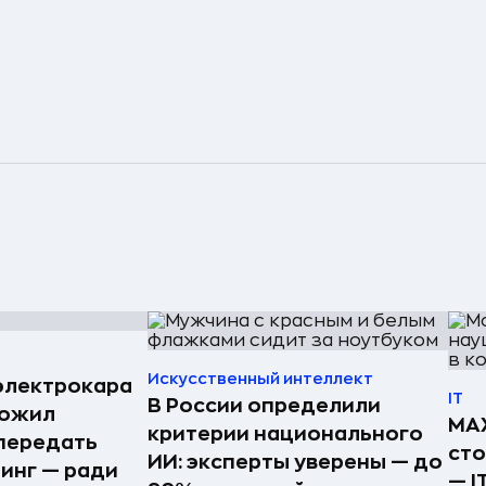
Искусственный интеллект
электрокара
IT
В России определили
ложил
MAX
критерии национального
передать
ст
ИИ: эксперты уверены — до
ринг — ради
— I