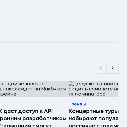
Тренды
 даст доступ к API
Концертные туры
оронним разработчикам
набирают популярно
T-компании смогут
россияне стали чащ