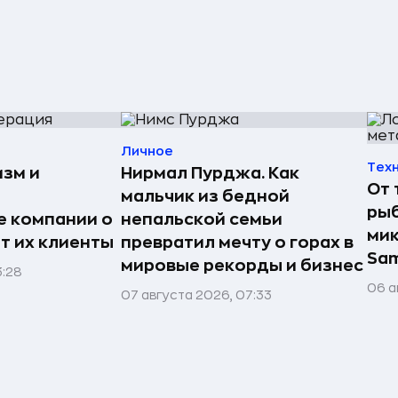
Личное
Тех
изм и
Нирмал Пурджа. Как
От 
мальчик из бедной
рыб
е компании о
непальской семьи
мик
ят их клиенты
превратил мечту о горах в
Sa
мировые рекорды и бизнес
3:28
06 а
07 августа 2026, 07:33