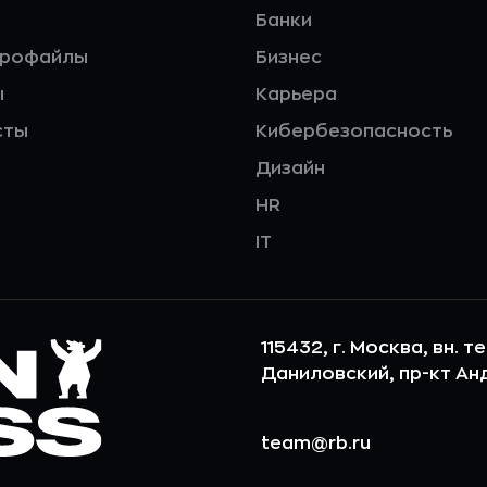
Банки
профайлы
Бизнес
ы
Карьера
сты
Кибербезопасность
Дизайн
HR
IT
115432, г. Москва, вн. т
Даниловский, пр-кт Андр
team@rb.ru