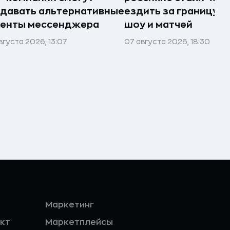
давать альтернативные
ездить за границу р
иенты мессенджера
шоу и матчей
вгуста 2026, 13:07
07 августа 2026, 18:30
Маркетинг
кт
Маркетплейсы