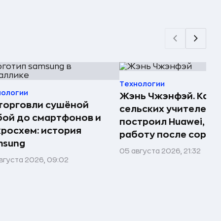
Технологии
нологии
Жэнь Чжэнфэй. Как 
торговли сушёной
сельских учителей
ой до смартфонов и
построил Huawei, по
росхем: история
работу после сорок
msung
05 августа 2026, 21:32
вгуста 2026, 09:02