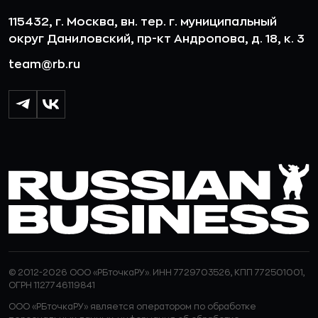
115432, г. Москва, вн. тер. г. муниципальный
округ Даниловский, пр-кт Андропова, д. 18, к. 3
team@rb.ru
© 2012-2026 ООО «РБточкаРУ». ИНН 7729703526, КПП 772501001,
ОГРН 1127746119841
ООО «РБточкаРУ» является оператором по обработке