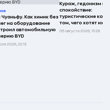
Кураж, гедонизм и
спокойствие:
ное
туристические комп
 Чуаньфу. Как химик без
том, чего хотят их 
ег на оборудование
строил автомобильную
05 августа 2026, 13:28
перию BYD
юля 2026, 22:13