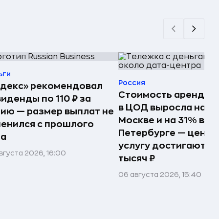
ьги
Россия
декс» рекомендовал
Стоимость аренды 
иденды по 110 ₽ за
в ЦОД выросла на 15
ию — размер выплат не
Москве и на 31% в
енился с прошлого
Петербурге — цены 
да
услугу достигают 17
вгуста 2026, 16:00
тысяч ₽
06 августа 2026, 15:40