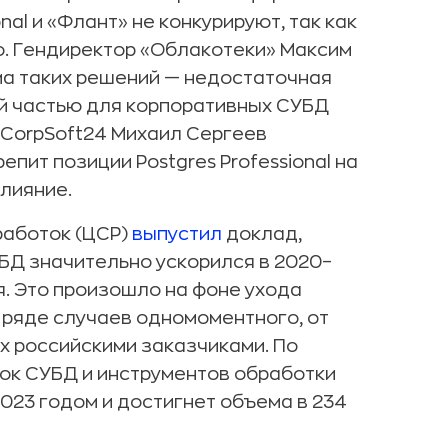
nal и «Флант» не конкурируют, так как
о. Гендиректор «Облакотеки» Максим
ма таких решений — недостаточная
ой частью для корпоративных СУБД
CorpSoft24 Михаил Сергеев
пит позиции Postgres Professional на
влияние.
работок (ЦСР)
выпустил
доклад,
БД значительно ускорился в 2020–
ся. Это произошло на фоне ухода
в ряде случаев одномоментного, от
х российскими заказчиками. По
нок СУБД и инструментов обработки
023 годом и достигнет объема в 234