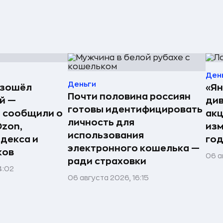
Ден
Деньги
изошёл
«Ян
Почти половина россиян
й —
див
готовы идентифицировать
 сообщили о
акц
личность для
Ozon,
изм
использования
ндекса и
го
электронного кошелька —
ков
06 а
ради страховки
4:02
06 августа 2026, 16:15