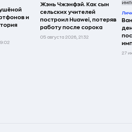
Жэнь Чжэнфэй. Как сын
сушёной
сельских учителей
Лич
ртфонов и
построил Huawei, потеряв
Ван
стория
работу после сорока
ден
по
05 августа 2026, 21:32
09:02
им
27 и