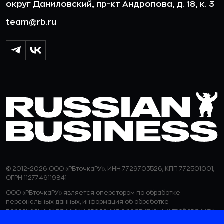
округ Даниловский, пр-кт Андропова, д. 18, к. 3
team@rb.ru
© 2012-2026 ООО «РБточкаРУ». ИНН 7729703526, КПП 772501001,
ОГРН 1127746119841
ООО «РБточкаРУ» является оператором по обработке
персональных данных, информация об обработке
персональных данных и сведения о реализуемых требованиях
к защите персональных данных отражены в
Политике в