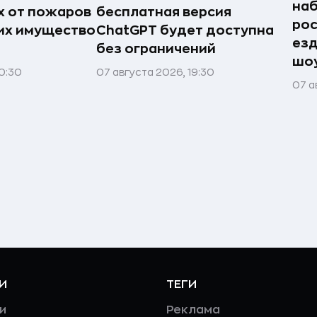
наб
 от пожаров
бесплатная версия
рос
 их имущество
ChatGPT будет доступна
езд
без ограничений
шоу
0:30
07 августа 2026, 19:30
07 а
И
ТЕГИ
и
Реклама