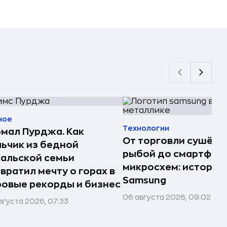
ное
Технологии
мал Пурджа. Как
От торговли сушёно
ьчик из бедной
рыбой до смартфоно
альской семьи
микросхем: история
вратил мечту о горах в
Samsung
овые рекорды и бизнес
06 августа 2026, 09:02
вгуста 2026, 07:33