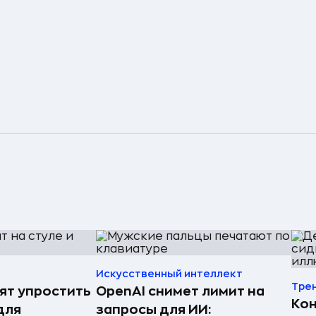
Искусственный интеллект
Тре
ят упростить
OpenAI снимет лимит на
Ко
для
запросы для ИИ: