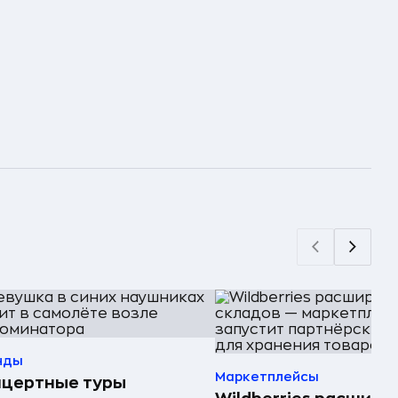
нды
Маркетплейсы
нцертные туры