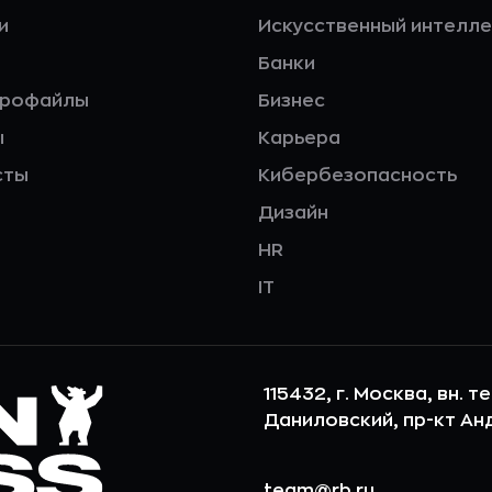
и
Искусственный интелле
Банки
профайлы
Бизнес
ы
Карьера
сты
Кибербезопасность
Дизайн
HR
IT
115432, г. Москва, вн. т
Даниловский, пр-кт Андр
team@rb.ru