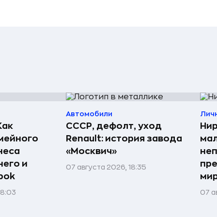
Автомобили
Лич
Как
СССР, дефолт, уход
Нир
мейного
Renault: история завода
мал
неса
«Москвич»
неп
него и
пре
07 августа 2026, 18:35
bok
мир
08:03
07 а