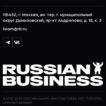
115432, г. Москва, вн. тер. г. муниципальный
округ Даниловский, пр-кт Андропова, д. 18, к. 3
team@rb.ru
© 2012-2026 ООО «РБточкаРУ». ИНН 7729703526, КПП 772501001,
ОГРН 1127746119841