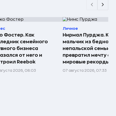
нес
Личное
 Фостер. Как
Нирмал Пурджа. Как
ледник семейного
мальчик из бедной
вного бизнеса
непальской семьи
азался от него и
превратил мечту о г
троил Reebok
мировые рекорды и 
вгуста 2026, 08:03
07 августа 2026, 07:33