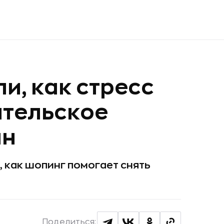
и, как стресс
ительское
ян
 как шопинг помогает снять
Поделиться: