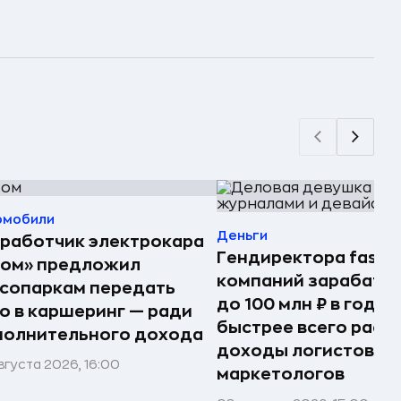
омобили
Деньги
работчик электрокара
Гендиректора fashi
том» предложил
компаний зарабаты
сопаркам передать
до 100 млн ₽ в год —
о в каршеринг — ради
быстрее всего раст
полнительного дохода
доходы логистов и
вгуста 2026, 16:00
маркетологов