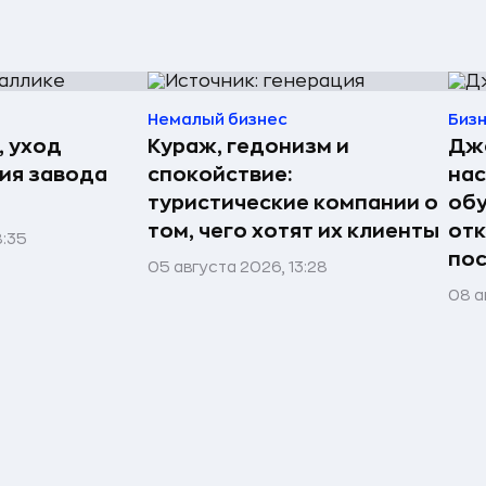
Немалый бизнес
Биз
, уход
Кураж, гедонизм и
Джо
рия завода
спокойствие:
нас
туристические компании о
обу
том, чего хотят их клиенты
отк
8:35
пос
05 августа 2026, 13:28
08 а