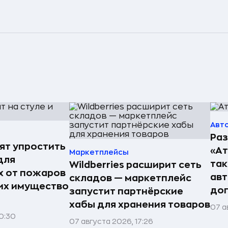
Авт
Раз
ят упростить
«А
Маркетплейсы
для
так
Wildberries расширит сеть
 от пожаров
авт
складов — маркетплейс
 их имущество
до
запустит партнёрские
хабы для хранения товаров
07 а
0:30
07 августа 2026, 17:26