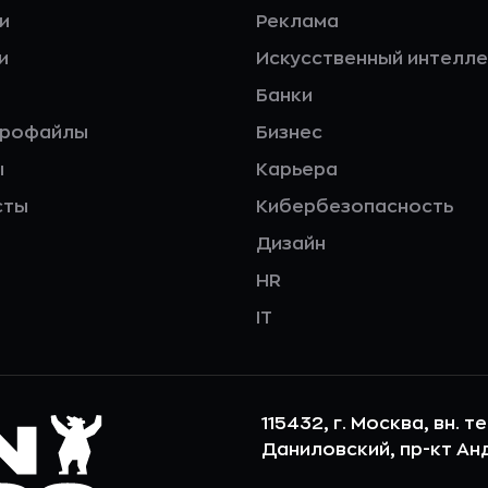
и
Реклама
и
Искусственный интелле
Банки
профайлы
Бизнес
ы
Карьера
сты
Кибербезопасность
Дизайн
HR
IT
115432, г. Москва, вн. т
Даниловский, пр-кт Андр