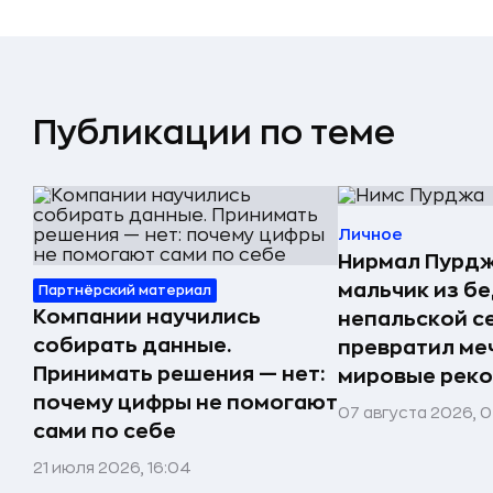
Публикации по теме
Личное
Нирмал Пурдж
мальчик из б
Партнёрский материал
Компании научились
непальской с
собирать данные.
превратил меч
Принимать решения — нет:
мировые реко
почему цифры не помогают
07 августа 2026, 0
сами по себе
21 июля 2026, 16:04