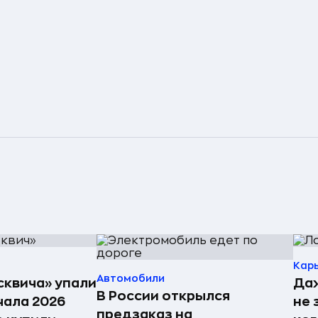
Кар
Автомобили
квича» упали
Даж
В России открылся
чала 2026
не 
предзаказ на