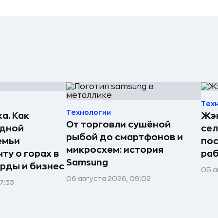
Тех
Технологии
а. Как
Жэн
От торговли сушёной
едной
сел
рыбой до смартфонов и
емьи
пос
микросхем: история
ту о горах в
раб
Samsung
рды и бизнес
05 а
06 августа 2026, 09:02
7:33