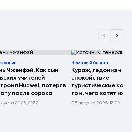
нологии
Немалый бизнес
ь Чжэнфэй. Как сын
Кураж, гедонизм и
ьских учителей
спокойствие:
троил Huawei, потеряв
туристические комп
оту после сорока
том, чего хотят их 
вгуста 2026, 21:32
05 августа 2026, 13:28