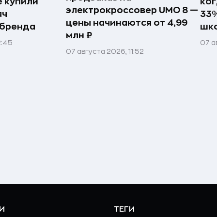
е купили
ког
электрокроссовер UMO 8 —
яч
33%
цены начинаются от 4,99
 бренда
шк
млн ₽
2:45
07 а
07 августа 2026, 11:52
И
ТЕГИ