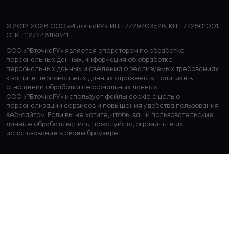
© 2012-2026 ООО «РБточкаРУ». ИНН 7729703526, КПП 772501001,
ОГРН 1127746119841
ООО «РБточкаРУ» является оператором по обработке
персональных данных, информация об обработке
персональных данных и сведения о реализуемых требованиях
к защите персональных данных отражены в
Политике в
отношении обработки персональных данных.
ООО «РБточкаРУ» использует файлы cookie с целью
персонализации сервисов и повышения удобства пользования
веб-сайтом. Если вы не хотите, чтобы ваши пользовательские
данные обрабатывались, пожалуйста, ограничьте их
использование в своём браузере.