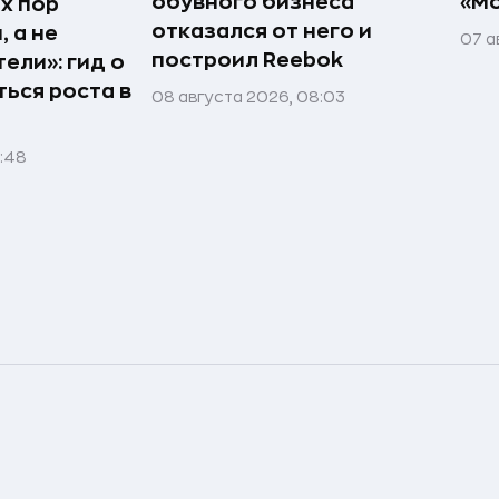
обувного бизнеса
«Мо
х пор
отказался от него и
 а не
07 а
построил Reebok
ели»: гид о
ться роста в
08 августа 2026, 08:03
1:48