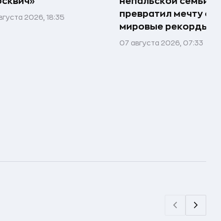
сквич»
непальской семьи
превратил мечту о г
вгуста 2026, 18:35
мировые рекорды и 
07 августа 2026, 07:33