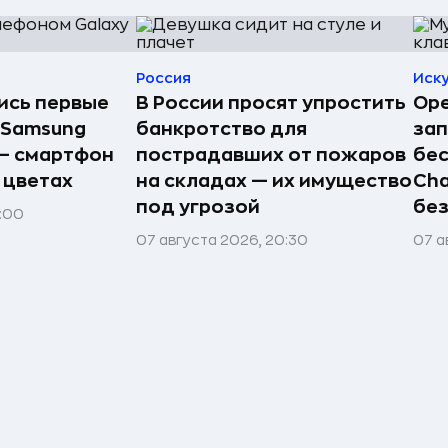
Россия
Иск
лись первые
В России просят упростить
Ope
 Samsung
банкротство для
зап
 — смартфон
пострадавших от пожаров
бес
 цветах
на складах — их имущество
Cha
под угрозой
без
1:00
07 августа 2026, 20:30
07 а