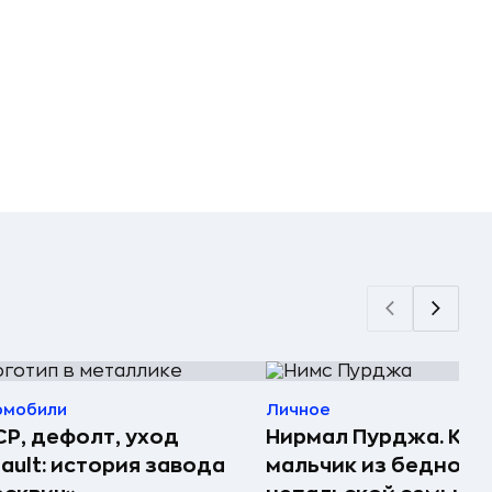
омобили
Личное
Р, дефолт, уход
Нирмал Пурджа. Как
ault: история завода
мальчик из бедной