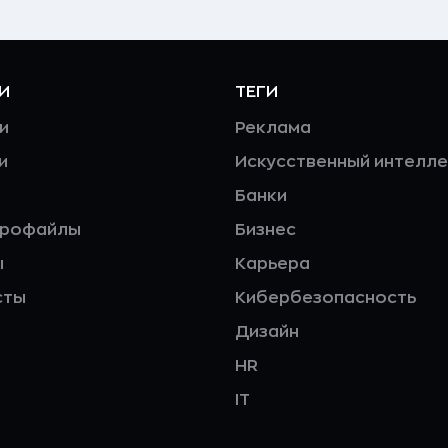
И
ТЕГИ
и
Реклама
и
Искусственный интелле
Банки
профайлы
Бизнес
ы
Карьера
сты
Кибербезопасность
Дизайн
HR
IT