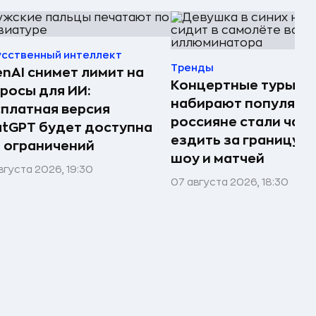
усственный интеллект
Тренды
nAI снимет лимит на
Концертные туры
росы для ИИ:
набирают популярно
платная версия
россияне стали чащ
tGPT будет доступна
ездить за границу р
 ограничений
шоу и матчей
вгуста 2026, 19:30
07 августа 2026, 18:30