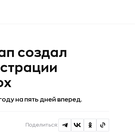
ап создал
нстрации
ox
ду на пять дней вперед.
Поделиться: