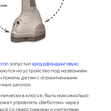
cron
запустил
краудфандинговую
раются на устройство под названием
н помочь детям с ограниченными
чных школах.
физически в классе, быть максимально
может управлять «Веботом» через
ся со сверстниками и учителями,