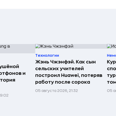
Технологии
Нем
Жэнь Чжэнфэй. Как сын
Кур
сушёной
сельских учителей
спо
ртфонов и
построил Huawei, потеряв
тур
стория
работу после сорока
том
05 августа 2026, 21:32
05 а
09:02