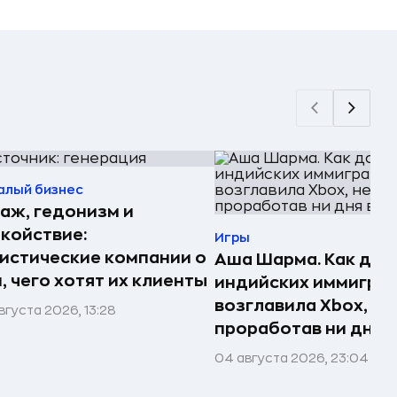
алый бизнес
аж, гедонизм и
койствие:
Игры
истические компании о
Аша Шарма. Как доч
, чего хотят их клиенты
индийских иммигра
возглавила Xbox, не
вгуста 2026, 13:28
проработав ни дня в
04 августа 2026, 23:04