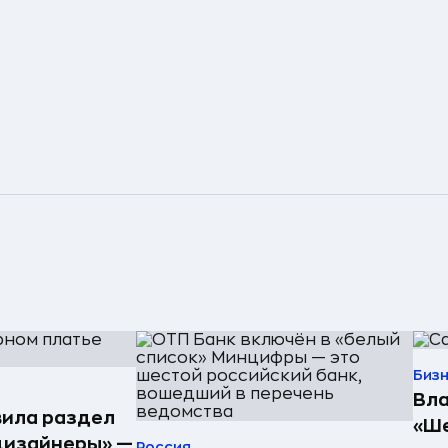
Биз
Вла
ила раздел
«Ше
дизайнеры» —
Россия