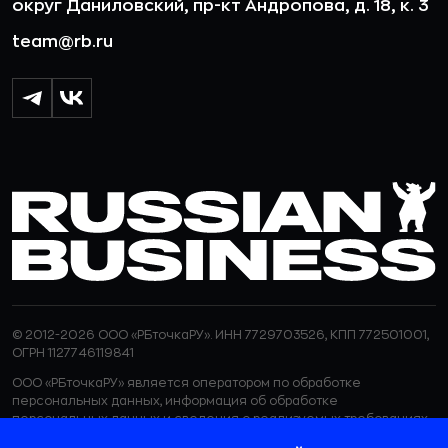
округ Даниловский, пр-кт Андропова, д. 18, к. 3
team@rb.ru
© 2012-2026 ООО «РБточкаРУ». ИНН 7729703526, КПП 772501001,
ОГРН 1127746119841
ООО «РБточкаРУ» является оператором по обработке
персональных данных, информация об обработке
персональных данных и сведения о реализуемых требованиях
к защите персональных данных отражены в
Политике в