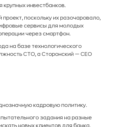
я крупных инвестбанков.
 проект, поскольку их разочаровало,
цифровые сервисы для молодых
операции через смартфон.
года на базе технологического
олжность CTO, а Сторонский — CEO
днозначную кадровую политику.
испытательного задания на разные
скать новых клиентов для банка.