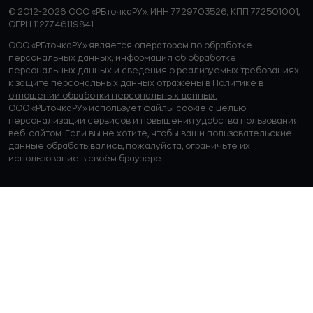
© 2012-2026 ООО «РБточкаРУ». ИНН 7729703526, КПП 772501001,
ОГРН 1127746119841
ООО «РБточкаРУ» является оператором по обработке
персональных данных, информация об обработке
персональных данных и сведения о реализуемых требованиях
к защите персональных данных отражены в
Политике в
отношении обработки персональных данных.
ООО «РБточкаРУ» использует файлы cookie с целью
персонализации сервисов и повышения удобства пользования
веб-сайтом. Если вы не хотите, чтобы ваши пользовательские
данные обрабатывались, пожалуйста, ограничьте их
использование в своём браузере.