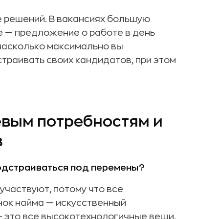
е решений. В вакансиях большую
re — предложение о работе в день
 насколько максимально вы
страивать своих кандидатов, при этом
евым потребностям и
в
одстраиваться под перемены?
участвуют, потому что все
нок найма — искусственный
 это все высокотехнологичные вещи.