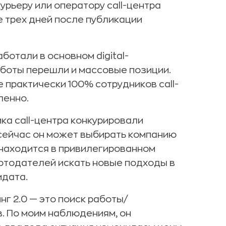
урьеру или оператору call-центра
е трех дней после публикации
ботали в основном digital-
аботы перешли и массовые позиции.
e практически 100% сотрудников call-
ленно.
ика call-центра конкурировали
 сейчас он может выбирать компанию
 находится в привилегированном
ботодателей искать новые подходы в
идата.
г 2.0 — это поиск работы/
. По моим наблюдениям, он