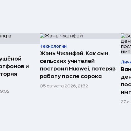
Технологии
Жэнь Чжэнфэй. Как сын
сушёной
сельских учителей
Лич
ртфонов и
построил Huawei, потеряв
Ван
стория
работу после сорока
ден
по
05 августа 2026, 21:32
09:02
им
27 и