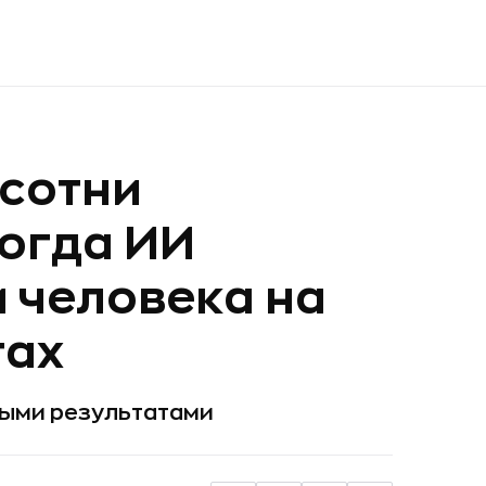
 сотни
когда ИИ
 человека на
тах
ными результатами