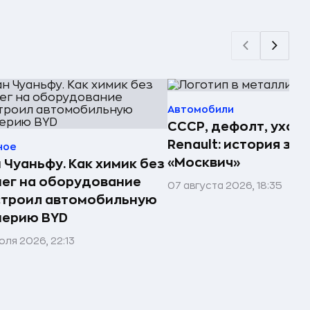
Автомобили
СССР, дефолт, уход
Renault: история за
ное
«Москвич»
 Чуаньфу. Как химик без
ег на оборудование
07 августа 2026, 18:35
строил автомобильную
перию BYD
юля 2026, 22:13