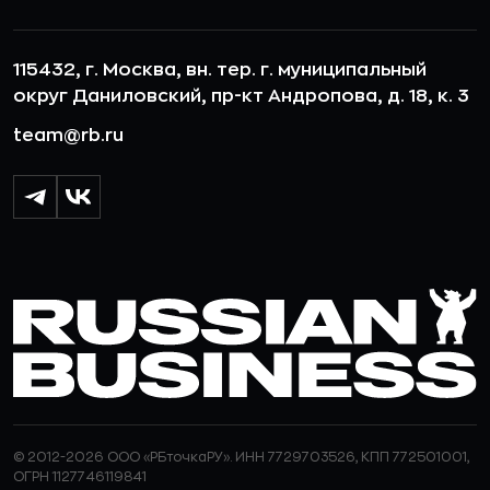
115432, г. Москва, вн. тер. г. муниципальный
округ Даниловский, пр-кт Андропова, д. 18, к. 3
team@rb.ru
© 2012-2026 ООО «РБточкаРУ». ИНН 7729703526, КПП 772501001,
ОГРН 1127746119841