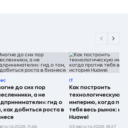
нес
IT
огие до сих пор
Как построить
есленники, а не
технологическую
дприниматели»: гид о
империю, когда про
, как добиться роста в
тебя весь рынок: ис
знесе
Huawei
вгуста 2026, 11:48
03 августа 2026, 18:27