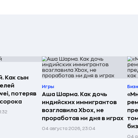
. Как сын
телей
Игры
Биз
ei, потеряв
Аша Шарма. Как дочь
«Мн
 сорока
индийских иммигрантов
рем
возглавила Xbox, не
пре
1:32
проработав ни дня в играх
том
би
04 августа 2026, 23:04
04 а