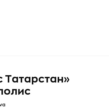
 Татарстан»
полис
va