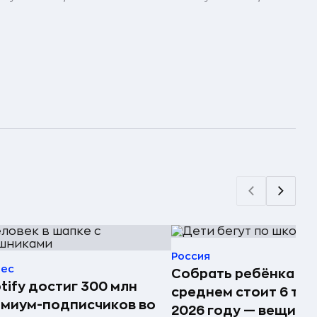
Россия
нес
Собрать ребёнка в 
tify достиг 300 млн
среднем стоит 6 тыс.
миум-подписчиков во
2026 году — вещи д