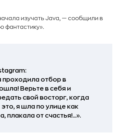
начала изучать Java, — сообщили в
ю фантастику».
stagram:
я проходила отбор в
рошла! Верьте в себя и
редать свой восторг, когда
это, я шла по улице как
плакала от счастья!...».