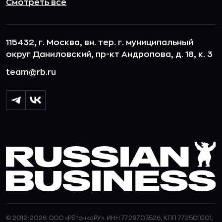
Смотреть все
115432, г. Москва, вн. тер. г. муниципальный
округ Даниловский, пр-кт Андропова, д. 18, к. 3
team@rb.ru
© 2012-2026 ООО «РБточкаРУ». ИНН 7729703526, КПП 772501001,