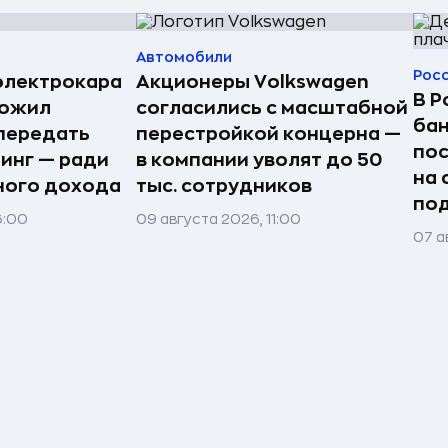
Автомобили
Рос
электрокара
Акционеры Volkswagen
В Р
ложил
согласились с масштабной
бан
передать
перестройкой концерна —
по
ринг — ради
в компании уволят до 50
на 
ного дохода
тыс. сотрудников
под
6:00
09 августа 2026, 11:00
07 а