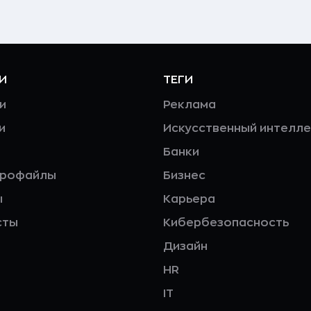
И
ТЕГИ
и
Реклама
и
Искусственный интелле
Банки
профайлы
Бизнес
ы
Карьера
сты
Кибербезопасность
Дизайн
HR
IT