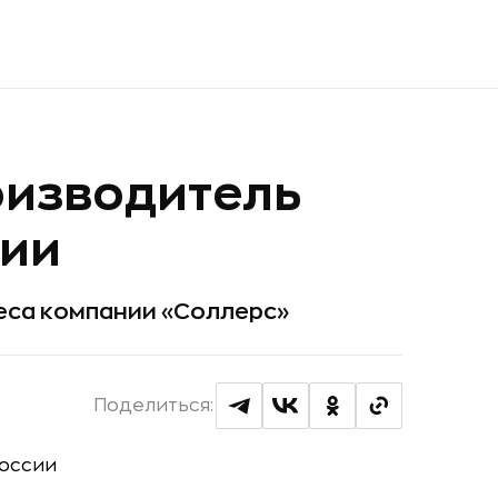
оизводитель
сии
еса компании «Соллерс»
Поделиться: