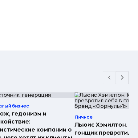
алый бизнес
аж, гедонизм и
Личное
койствие:
Льюис Хэмилтон. Ка
истические компании о
гонщик превратил с
, чего хотят их клиенты