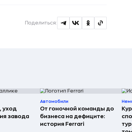
Поделиться:
Автомобили
Нем
, уход
От гоночной команды до
Кур
рия завода
бизнеса на дефиците:
спо
история Ferrari
тур
том