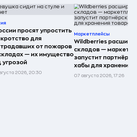
сия
оссии просят упростить
Маркетплейсы
кротство для
Wildberries расшири
страдавших от пожаров
складов — маркетпл
складах — их имущество
запустит партнёрск
 угрозой
хабы для хранения 
вгуста 2026, 20:30
07 августа 2026, 17:26