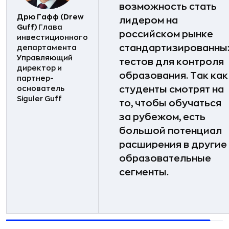
возможность стать
Дрю Гафф (Drew
лидером на
Guff)
Глава
российском рынке
инвестиционного
стандартизированны
департамента
Управляющий
тестов для контроля
директор и
образования. Так как
партнер-
основатель
студенты смотрят на
Siguler Guff
то, чтобы обучаться
за рубежом, есть
большой потенциал
расширения в другие
образовательные
сегменты.