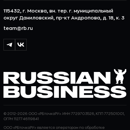
115432, г. Москва, вн. тер. г. муниципальный
округ Даниловский, пр-кт Андропова, д. 18, к. 3
team@rb.ru
© 2012-2026 ООО «РБточкаРУ». ИНН 7729703526, КПП 772501001,
ОГРН 1127746119841
ООО «РБточкаРУ» является оператором по обработке