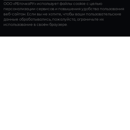
ООО «РБточкаРУ» использует файлы cookie с целью
персонализации сервисов и повышения удобства пользования
веб-сайтом. Если вы не хотите, чтобы ваши пользовательские
данные обрабатывались, пожалуйста, ограничьте их
использование в своём браузере.