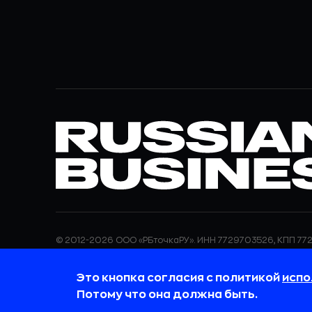
© 2012-2026 ООО «РБточкаРУ». ИНН 7729703526, КПП 772
ООО «РБточкаРУ» является оператором по обработке п
информация об обработке персональных данных и све
Это кнопка согласия с политикой
испо
требованиях к защите персональных данных отражены
обработки персональных данных.
Потому что она должна быть.