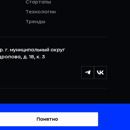
Стартапы
Технологии
Тренды
ер. г. муниципальный округ
опова, д. 18, к. 3
лы cookie с целью персонализации сервисов и
 веб-сайтом. Если вы не хотите, чтобы ваши
тывались, пожалуйста, ограничьте их использование в
Понятно