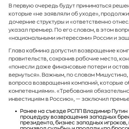
В первую очередь будут приниматься реше
которые «не заявляли об уходе», продолжи
дочерние структуры и «ответственно отнес
указал премьер. По его словам, в этом воп
«национальными интересами» России и за
Глава кабмина допустил возвращение комп
правительств, сохранив рабочие места, кон
«понесли даже финансовые потери и остав
вернуться». Важным, по словам Мишустина
вопроса возвращения компаний, которые 
компетенциями». «Требования обязательно
инвестициям в Россию», — заключил премье
Ранее на съезде РСПП Владимир Путин
процедуру возвращения западных брен
президента, бизнес западных игроков, 
произвол судьбы» и продали «по бросов