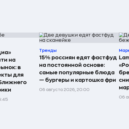
Тренды
Мар
диа»
15% россиян едят фастфуд
Lam
ти на
на постоянной основе:
«Ро
ынок: в
самые популярные блюда
бр
екты для
— бургеры и картошка фри
сн
 Ближнего
ма
рики
06 августа 2026, 20:00
06 а
6:45