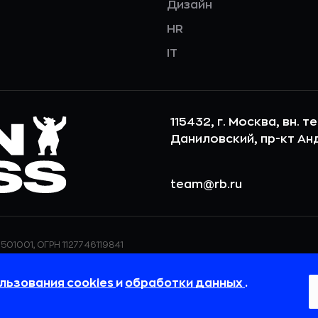
Дизайн
HR
IT
115432, г. Москва, вн. т
Даниловский, пр-кт Андр
team@rb.ru
501001, ОГРН 1127746119841
ерсональных данных,
ООО «РБточкаРУ» использует фай
дения о реализуемых
повышения удобства пользования
льзования cookies
и
обработки данных
.
 в
Политике в отношении
пользовательские данные обраба
своём браузере.