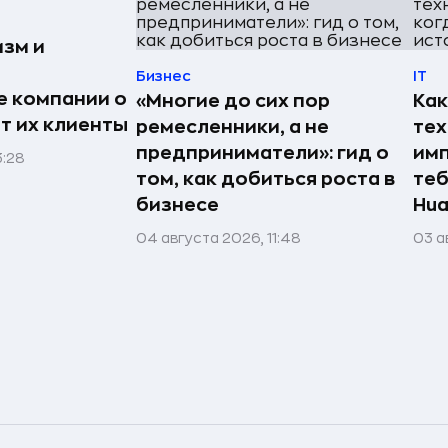
изм и
Бизнес
IT
е компании о
«Многие до сих пор
Как
ят их клиенты
ремесленники, а не
те
предприниматели»: гид о
имп
3:28
том, как добиться роста в
теб
бизнесе
Hua
04 августа 2026, 11:48
03 а