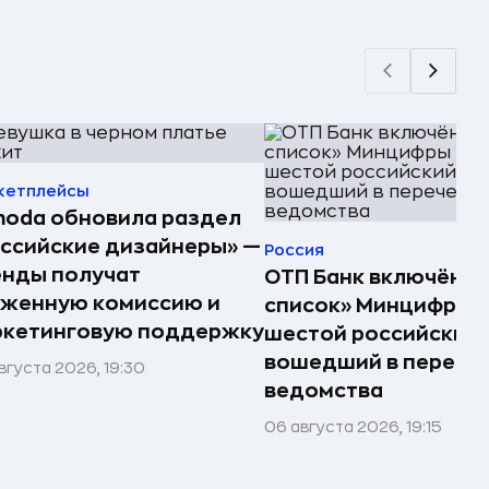
кетплейсы
oda обновила раздел
ссийские дизайнеры» —
Россия
енды получат
ОТП Банк включён в
иженную комиссию и
список» Минцифры —
ркетинговую поддержку
шестой российский 
вошедший в перече
вгуста 2026, 19:30
ведомства
06 августа 2026, 19:15