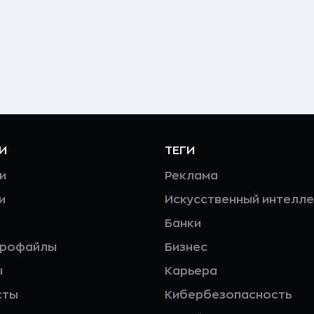
И
ТЕГИ
и
Реклама
и
Искусственный интелле
Банки
профайлы
Бизнес
ы
Карьера
сты
Кибербезопасность