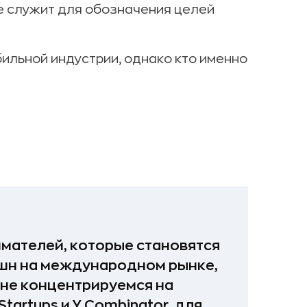
е служит для обозначения целей
ильной индустрии, однако кто именно
имателей, которые становятся
кшн на международном рынке,
 не концентрируемся на
tartups и Y Combinator, для