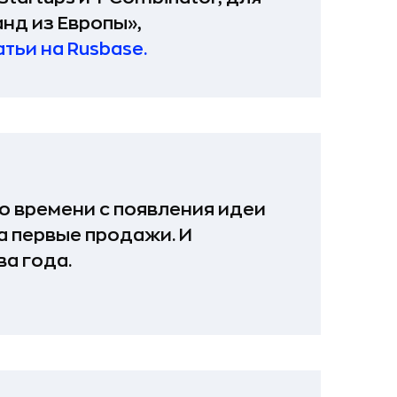
нд из Европы»,
атьи на Rusbase.
о времени с появления идеи
а первые продажи. И
а года.