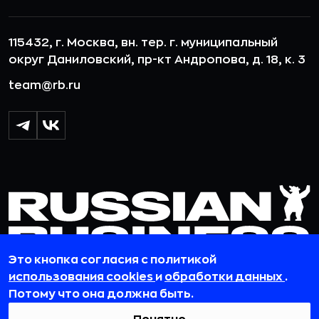
115432, г. Москва, вн. тер. г. муниципальный
округ Даниловский, пр-кт Андропова, д. 18, к. 3
team@rb.ru
Это кнопка согласия с политикой
использования cookies
и
обработки данных
.
Потому что она должна быть.
© 2012-2026 ООО «РБточкаРУ». ИНН 7729703526, КПП 772501001,
ОГРН 1127746119841