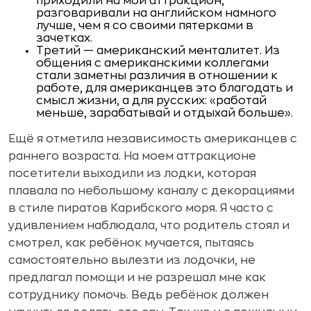
приходили на мой аттракцион,
разговаривали на английском намного
лучше, чем я со своими пятерками в
зачетках.
Третий — американский менталитет. Из
общения с американскими коллегами
стали заметны различия в отношении к
работе, для американцев это благодать и
смысл жизни, а для русских: «работай
меньше, зарабатывай и отдыхай больше».
Ещё я отметила независимость американцев с
раннего возраста. На моем аттракционе
посетители выходили из лодки, которая
плавала по небольшому каналу с декорациями
в стиле пиратов Карибского моря. Я часто с
удивлением наблюдала, что родитель стоял и
смотрел, как ребёнок мучается, пытаясь
самостоятельно вылезти из лодочки, не
предлагал помощи и не разрешал мне как
сотруднику помочь. Ведь ребёнок должен