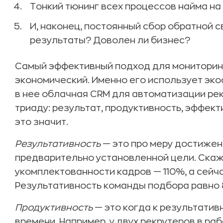
Тонкий тюнинг всех процессов найма на
И, наконец, постоянный сбор обратной с
результаты? Доволен ли бизнес?
Самый эффективный подход для мониторинг
экономический. Именно его использует экос
в нее облачная CRM для автоматизации рек
триаду: результат, продуктивность, эффект
это значит.
Результативность
— это про меру достижен
предварительно установленной цели. Скаже
укомплектованности кадров — 110%, а сейч
Результативность команды подбора равно 
Продуктивность
— это когда к результати
времени. Например, у двух рекрутеров в ра