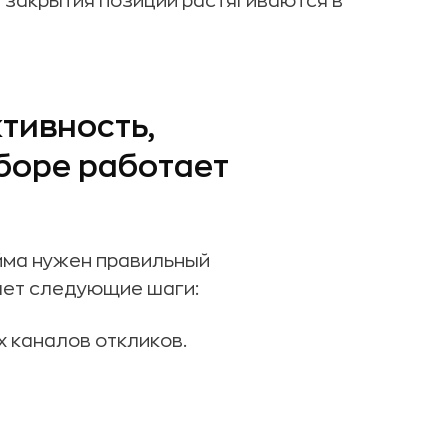
и закрытия позиций растягиваются в
тивность,
дборе работает
йма нужен правильный
ает следующие шаги:
 каналов откликов.