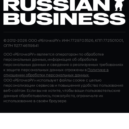
© 2012-2026 ООО «РБточкаРУ». ИНН 7729703526, КПП 772501001,
ОГРН 1127746119841
ООО «РБточкаРУ» является оператором по обработке
персональных данных, информация об обработке
персональных данных и сведения о реализуемых требованиях
к защите персональных данных отражены в
Политике в
отношении обработки персональных данных.
ООО «РБточкаРУ» использует файлы cookie с целью
персонализации сервисов и повышения удобства пользования
веб-сайтом. Если вы не хотите, чтобы ваши пользовательские
данные обрабатывались, пожалуйста, ограничьте их
использование в своём браузере.