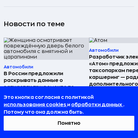
Новости по теме
Автомобили
Разработчик эле
«Атом» предложи
Автомобили
таксопаркам пере
В России предложили
каршеринг — рад
раскрывать данные о
дополнительного
запчастях при ремонте по
07 августа 2026, 16:
ОСАГО — страховщики
Это кнопка согласия с политикой
инициативу не поддержали
использования cookies
и
обработки данных
.
08 августа 2026, 19:00
Потому что она должна быть.
Понятно