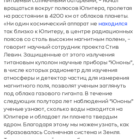
питаемый солнечными батареями, – начал
вращаться вокруг полюсов Юпитера, пролетая
на расстоянии в 4200 км от облаков планеты.
«Ни один космический аппарат не
находился
так близко к Юпитеру, в центре радиационных
поясов со столь высоким магнитным полем», –
говорит научный сотрудник проекта Стив
Левин. Защищенные от этого излучения
титановым куполом научные приборы “Юноны”,
в числе которых радиометр для изучения
атмосферы и детектор частиц для измерения
магнитного поля, позволят ученым заглянуть
под облака газового гиганта. В течение
следующих полутора лет наблюдений “Юноны”
ученые узнают, сколько воды находится на
Юпитере и обладает ли планета твердым
ядром. Благодаря этому мы можем узнать, как
образовалась Солнечная система и Земля.