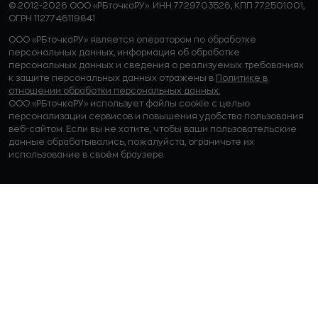
© 2012-2026 ООО «РБточкаРУ». ИНН 7729703526, КПП 772501001,
ОГРН 1127746119841
ООО «РБточкаРУ» является оператором по обработке
персональных данных, информация об обработке
персональных данных и сведения о реализуемых требованиях
к защите персональных данных отражены в
Политике в
отношении обработки персональных данных.
ООО «РБточкаРУ» использует файлы cookie с целью
персонализации сервисов и повышения удобства пользования
веб-сайтом. Если вы не хотите, чтобы ваши пользовательские
данные обрабатывались, пожалуйста, ограничьте их
использование в своём браузере.