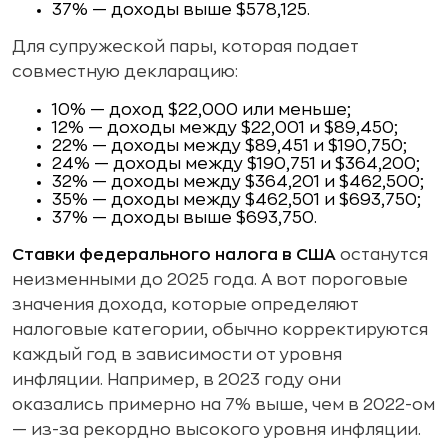
37% — доходы выше $578,125.
Для супружеской пары, которая подает
совместную декларацию:
10% — доход $22,000 или меньше;
12% — доходы между $22,001 и $89,450;
22% — доходы между $89,451 и $190,750;
24% — доходы между $190,751 и $364,200;
32% — доходы между $364,201 и $462,500;
35% — доходы между $462,501 и $693,750;
37% — доходы выше $693,750.
Ставки федерального налога в США
останутся
неизменными до 2025 года. А вот пороговые
значения дохода, которые определяют
налоговые категории, обычно корректируются
каждый год в зависимости от уровня
инфляции. Например, в 2023 году они
оказались примерно на 7% выше, чем в 2022-ом
— из-за рекордно высокого уровня инфляции.