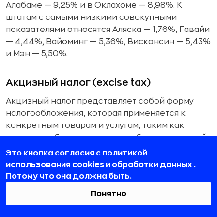
Алабаме — 9,25% и в Оклахоме — 8,98%. К
штатам с самыми низкими совокупными
показателями относятся Аляска — 1,76%, Гавайи
— 4,44%, Вайоминг — 5,36%, Висконсин — 5,43%
и Мэн — 5,50%.
Акцизный налог (excise tax)
Акцизный налог представляет собой форму
налогообложения, которая применяется к
конкретным товарам и услугам, таким как
топливо, табак, алкоголь, авиабилеты, солярий
и многие другие. Предприятия, предлагающие
Это кнопка согласия с политикой
такие товары и услуги, обязаны уплачивать
использования cookies
и
обработки данных
.
акцизные сборы. Акцизы могут взиматься
Потому что она должна быть.
федеральным правительством,
Понятно
правительством штата или местными властями.