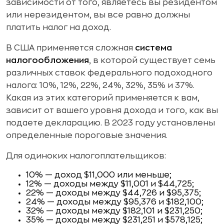
зависимости от того, являетесь вы резидентом
или нерезидентом, вы все равно должны
платить налог на доход.
В США применяется сложная
система
налогообложения
, в которой существует семь
различных ставок федерального подоходного
налога: 10%, 12%, 22%, 24%, 32%, 35% и 37%.
Какая из этих категорий применяется к вам,
зависит от вашего уровня дохода и того, как вы
подаете декларацию. В 2023 году установлены
определенные пороговые значения.
Для одиноких налогоплательщиков:
10% — доход $11,000 или меньше;
12% — доходы между $11,001 и $44,725;
22% — доходы между $44,726 и $95,375;
24% — доходы между $95,376 и $182,100;
32% — доходы между $182,101 и $231,250;
35% — доходы между $231,251 и $578,125;