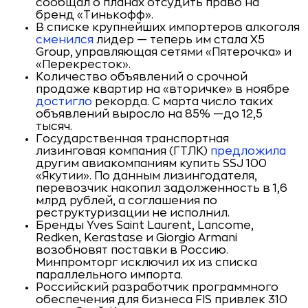
сообщал о планах отсудить право на
бренд «Тинькофф».
В списке крупнейших импортеров алкоголя
сменился
лидер — теперь им стала X5
Group, управляющая сетями «Пятерочка» и
«Перекресток».
Количество объявлений о срочной
продаже квартир на «вторичке» в ноябре
достигло
рекорда. С марта число таких
объявлений выросло на 85% —до 12,5
тысяч.
Государственная транспортная
лизинговая компания (ГТЛК)
предложила
другим авиакомпаниям купить SSJ 100
«Якутии». По данным лизингодателя,
перевозчик накопил задолженность в 1,6
млрд рублей, а соглашения по
реструктуризации не исполнил.
Бренды Yves Saint Laurent, Lancome,
Redken, Kerastase и Giorgio Armani
возобновят поставки в Россию.
Минпромторг исключил их из списка
параллельного импорта.
Российский разработчик программного
обеспечения для бизнеса FIS привлек 310