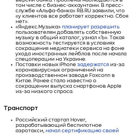
версии банка. Проблемы наблюдаются в
том числе с бизнес-аккаунтами. В пресс-
службе «Альфа-банка» RB.RU заявили, что
«у клиентов все работает корректно. Сбоя
нет».
«Яндекс.Музыка»
планирует разрешить
пользователям добавлять собственную
музыку в общий каталог, узнал «Ъ». Такая
возможность тестируется в условиях
сокращения медиатеки сервиса на фоне
ухода иностранных лейблов после начала
спецоперации на Украине.
Поставки новых iPhone
задержатся
из-за
коронавирусных ограничений на
производственном заводе Foxconn в
Китае. Ранее стало известно о
сокращении выпуска смартфонов Apple
из-за низкого спроса.
Транспорт
Российский стартап Hover,
разрабатывающий беспилотное
аэротакси,
начал сертификацию своей