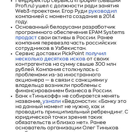
Гендиректор сервиса «Профи» (бывший
Profi.ru) ушел с должности ради занятия
Web3-проектами. Егор Руди
руководил
компанией с момента создания в 2014
году.
Основанный белорусами разработчик
программного обеспечения EPAM Systems
продаст
свои активы в России. Ранее
компания перевезла часть российских
сотрудников в Узбекистан.
Сервис доставки PickPoint
получил
несколько десятков исков
от своих
контрагентов на сумму свыше 300 млн
рублей. Компания столкнулась с
проблемами из-за иностранного
акционера — в связи с санкциями у
владельца возникли проблемы с
финансированием бизнеса в России.
Банк «Тинькофф» не собирается менять
название,
узнали
«Ведомости»: «Банку это
на данный момент не нужно, как и
проводить принципиальный ребрендинг. С
юридической точки зрения таких
обязательств и близко нет». Ранее
основатель организации Олег Тиньков