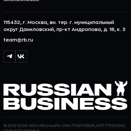
115432, г. Москва, вн. тер. г. муниципальный
округ Даниловский, пр-кт Андропова, д. 18, к. 3
team@rb.ru
© 2012-2026 ООО «РБточкаРУ». ИНН 7729703526, КПП 772501001,
ОГРН 1127746119841