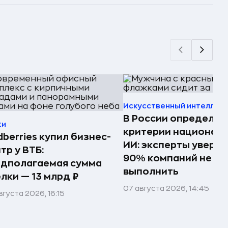
Искусственный интеллек
В России определил
ки
критерии национал
dberries купил бизнес-
ИИ: эксперты увере
тр у ВТБ:
90% компаний не см
едполагаемая сумма
выполнить
лки — 13 млрд ₽
07 августа 2026, 14:45
вгуста 2026, 16:15