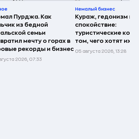
ное
Немалый бизнес
мал Пурджа. Как
Кураж, гедонизм и
ьчик из бедной
спокойствие:
альской семьи
туристические комп
вратил мечту о горах в
том, чего хотят их 
овые рекорды и бизнес
05 августа 2026, 13:28
вгуста 2026, 07:33