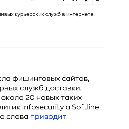
сла фишинговых сайтов,
ных служб доставки.
 около 20 новых таких
ик Infosecurity a Softline
го слова
приводит