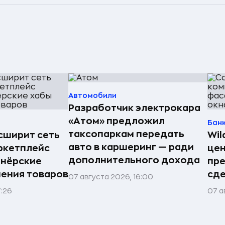
Автомобили
Разработчик электрокара
«Атом» предложил
Бан
таксопаркам передать
асширит сеть
Wil
авто в каршеринг — ради
ркетплейс
цен
дополнительного дохода
тнёрские
пр
нения товаров
сде
07 августа 2026, 16:00
7:26
07 а