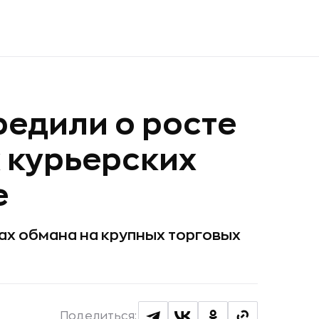
едили о росте
 курьерских
е
ах обмана на крупных торговых
Поделиться: