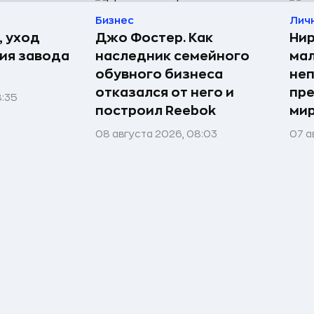
Бизнес
Лич
, уход
Джо Фостер. Как
Нир
рия завода
наследник семейного
мал
обувного бизнеса
неп
отказался от него и
пре
8:35
построил Reebok
мир
08 августа 2026, 08:03
07 а