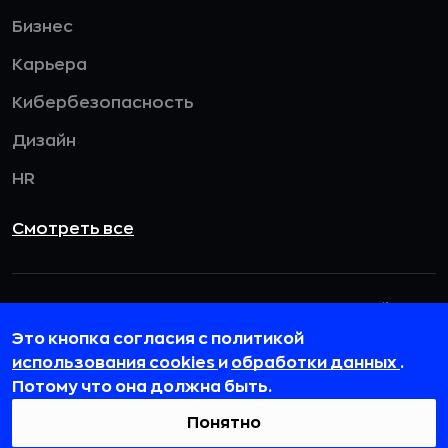
Бизнес
Карьера
Кибербезопасность
Дизайн
HR
Смотреть все
115432, г. Москва, вн. тер. г. муниципальный
округ Даниловский, пр-кт Андропова, д. 18, к. 3
Это кнопка согласия с политикой
использования cookies
и
обработки данных
.
team@rb.ru
Потому что она должна быть.
Понятно