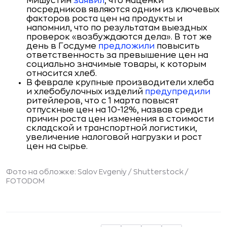
Мишустин
заявил
, что наценки
посредников являются одним из ключевых
факторов роста цен на продукты и
напомнил, что по результатам выездных
проверок «возбуждаются дела». В тот же
день в Госдуме
предложили
повысить
ответственность за превышение цен на
социально значимые товары, к которым
относится хлеб.
В феврале крупные производители хлеба
и хлебобулочных изделий
предупредили
ритейлеров, что с 1 марта повысят
отпускные цен на 10-12%, назвав среди
причин роста цен изменения в стоимости
складской и транспортной логистики,
увеличение налоговой нагрузки и рост
цен на сырье.
Фото на обложке: Salov Evgeniy / Shutterstock /
FOTODOM