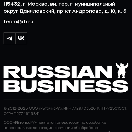
115432, г. Москва, вн. тер. г. муниципальный
округ Даниловский, пр-кт Андропова, д. 18, к. 3
team@rb.ru
© 2012-2026 ООО «РБточкаРУ». ИНН 7729703526, КПП 772501001,
ОГРН 1127746119841
ООО «РБточкаРУ» является оператором по обработке
персональных данных, информация об обработке