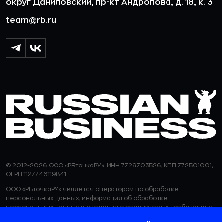
округ Даниловский, пр-кт Андропова, д. 18, к. 3
team@rb.ru
© 2012-2026 ООО «РБточкаРУ». ИНН 7729703526, КПП 772501001,
ОГРН 1127746119841
ООО «РБточкаРУ» является оператором по обработке
персональных данных, информация об обработке
персональных данных и сведения о реализуемых требованиях
к защите персональных данных отражены в
Политике в