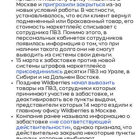
Москве и
пригрозили закрыться
из-за
новых условий работы. В частности,
устанавливалось, что если клиент вернул
подмененный или бракованный товар, его
стоимость маркетплейс списывает с
сотрудника ПВЗ. Помимо этого, в
персональных кабинетах сотрудников
появилась информация о том, что при
наличии такого долга они не смогут
выводить из системы свои деньги.
15 марта к забастовке против новой
системы штрафов маркетплейса
присоединились
десятки ПВЗ на Урале, в
Сибири и на Дальнем Востоке.
Позднее Wildberries
начал вывозить
товары из ПВЗ, сотрудники которых
принимают участие в забастовке, и
деактивировать все пункты выдачи,
представители которых 14 марта ездили к
главному офису Wildberries в Москве.
Компания ранее называла информацию о
забастовке
«не соответствующей
действительности»
, однако признала, что
действительно закрыла некоторые пункты
выдачи, которые «выбирают