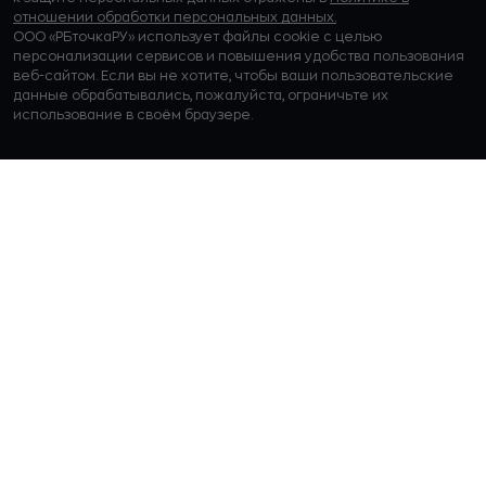
отношении обработки персональных данных.
ООО «РБточкаРУ» использует файлы cookie с целью
персонализации сервисов и повышения удобства пользования
веб-сайтом. Если вы не хотите, чтобы ваши пользовательские
данные обрабатывались, пожалуйста, ограничьте их
использование в своём браузере.