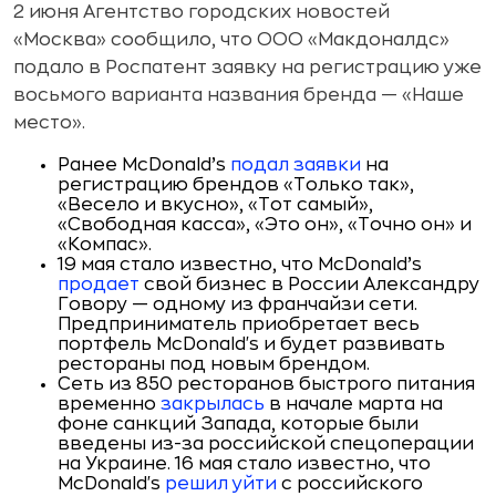
2 июня Агентство городских новостей
«Москва» сообщило, что ООО «Макдоналдс»
подало в Роспатент заявку на регистрацию уже
восьмого варианта названия бренда — «Наше
место».
Ранее McDonald’s
подал заявки
на
регистрацию брендов «Только так»,
«Весело и вкусно», «Тот самый»,
«Свободная касса», «Это он», «Точно он» и
«Компас».
19 мая стало известно, что McDonald’s
продает
свой бизнес в России Александру
Говору — одному из франчайзи сети.
Предприниматель приобретает весь
портфель McDonald's и будет развивать
рестораны под новым брендом.
Сеть из 850 ресторанов быстрого питания
временно
закрылась
в начале марта на
фоне санкций Запада, которые были
введены из-за российской спецоперации
на Украине. 16 мая стало известно, что
McDonald's
решил уйти
с российского