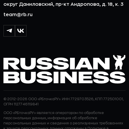
округ Даниловский, пр-кт Андропова, д. 18, к. 3
team@rb.ru
© 2012-2026 ООО «РБточкаРУ». ИНН 7729703526, КПП 772501001,
ОГРН 1127746119841
ООО «РБточкаРУ» является оператором по обработке
персональных данных, информация об обработке
персональных данных и сведения о реализуемых требованиях
к защите персональных данных отражены в
Политике в