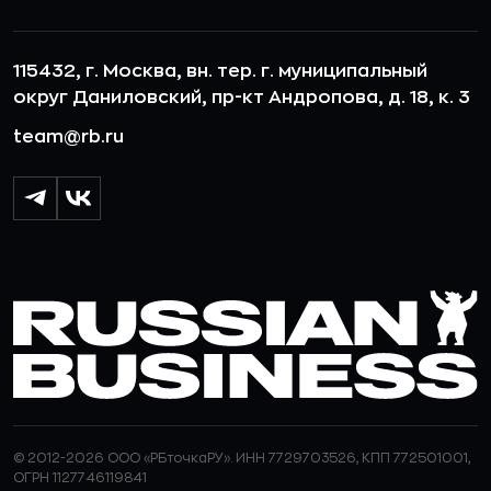
115432, г. Москва, вн. тер. г. муниципальный
округ Даниловский, пр-кт Андропова, д. 18, к. 3
team@rb.ru
© 2012-2026 ООО «РБточкаРУ». ИНН 7729703526, КПП 772501001,
ОГРН 1127746119841