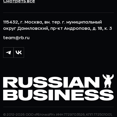
Смотреть все
115432, г. Москва, вн. тер. г. муниципальный
округ Даниловский, пр-кт Андропова, д. 18, к. 3
team@rb.ru
© 2012-2026 ООО «РБточкаРУ». ИНН 7729703526, КПП 772501001,