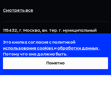
Смотреть все
115432, г. Москва, вн. тер. г. муниципальный
округ Даниловский, пр-кт Андропова, д. 18, к. 3
Это кнопка согласия с политикой
team@rb.ru
использования cookies
и
обработки данных
.
Потому что она должна быть.
Понятно