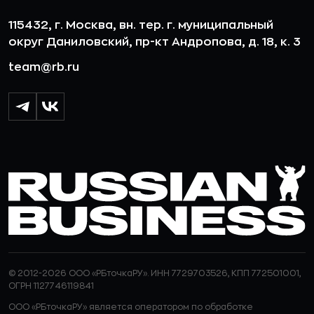
115432, г. Москва, вн. тер. г. муниципальный
округ Даниловский, пр-кт Андропова, д. 18, к. 3
team@rb.ru
© 2012-2026 ООО «РБточкаРУ». ИНН 7729703526, КПП 772501001,
ОГРН 1127746119841
ООО «РБточкаРУ» является оператором по обработке